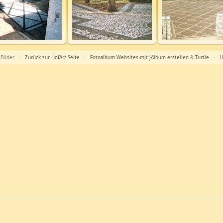
 Bilder ·
Zurück zur HofArt-Seite
·
Fotoalbum Websites mit jAlbum erstellen
&
Turtle
·
H