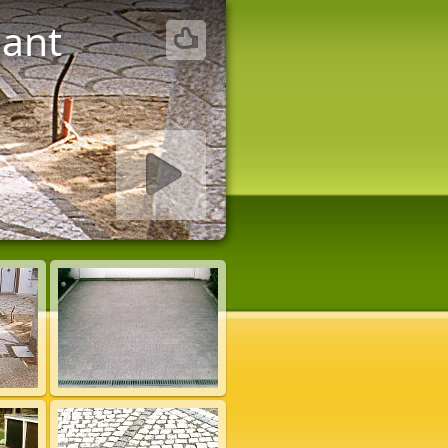
gant
w starten