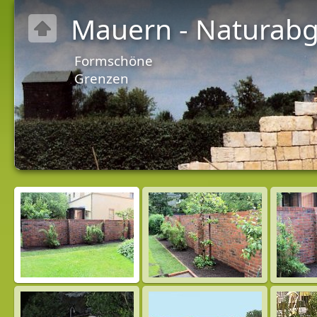
Mauern - Naturab
Formschöne
Grenzen