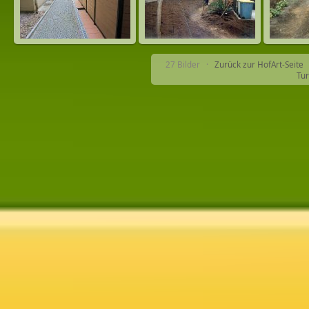
27 Bilder ·
Zurück zur HofArt-Seite
Tur